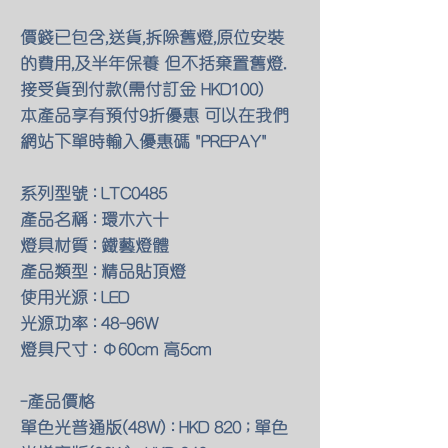
價錢已包含,送貨,拆除舊燈,原位安裝
的費用,及半年保養 但不括棄置舊燈.
接受貨到付款(需付訂金 HKD100)
本產品享有預付9折優惠 可以在我們
網站下單時輸入優惠碼 "PREPAY"
系列型號 : LTC0485
產品名稱 : 環木六十
燈具材質 : 鐵藝燈體
產品類型 : 精品貼頂燈
使用光源 : LED
光源功率 : 48-96W
燈具尺寸 : Φ60cm 高5cm
-產品價格
單色光普通版(48W) : HKD 820 ; 單色