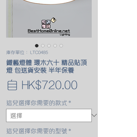
庫存單位： LTC0485
鐵藝燈體 環木六十 精品貼頂
燈 包送貨安裝 半年保養
促
自
HK$720.00
銷
這兒選擇你需要的款式
*
價
格
這兒選擇你需要的型號
*