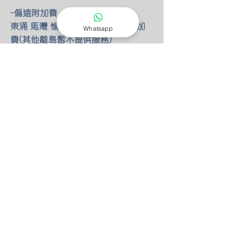
-偏遠附加費
東涌 馬灣 愉景灣 額外HKD100 附加
Whatsapp
費(其他離島暫不提供服務)
-燈具改位
如有改動燈具位置 額外HKD30/尺 只
限明線
-零件保養
所有燈具均有半年零件保養
保養期後 我們也能以優惠價錢安排專
人檢查維修(零件另計)
-特別折扣
我們的燈具 可以先安裝後付款 會先
收取定金HKD100 作為預約費用
如果選擇預先付款 均有9折優惠