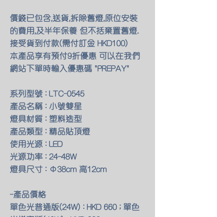
價錢已包含,送貨,拆除舊燈,原位安裝
的費用,及半年保養 但不括棄置舊燈.
接受貨到付款(需付訂金 HKD100)
本產品享有預付9折優惠 可以在我們
網站下單時輸入優惠碼 "PREPAY"
系列型號 : LTC-0545
產品名稱 : 小號雙星
燈具材質 : 塑料造型
產品類型 : 精品貼頂燈
使用光源 : LED
光源功率 : 24-48W
燈具尺寸 : Φ38cm 高12cm
-產品價格
單色光普通版(24W) : HKD 660 ; 單色