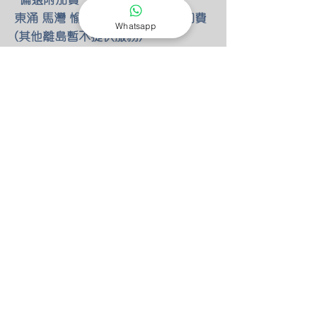
東涌 馬灣 愉景灣 額外HKD80 附加費
Whatsapp
(其他離島暫不提供服務)
-燈具改位
如有改動燈具位置 額外HKD30/尺 只
限明線
-零件保養
所有燈具均有半年零件保養
保養期後 只需HKD100 我們也能安排
專人檢查維修(零件另計)
-特別折扣
我們的燈具 可以先安裝後付款 會先
收取定金HKD100 作為預約費用
如果選擇預先付款 均有9折優惠