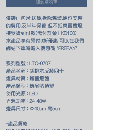
加到購物車
價錢已包含,送貨,拆除舊燈,原位安裝
的費用,及半年保養 但不括棄置舊燈.
接受貨到付款(需付訂金 HKD100)
本產品享有預付9折優惠 可以在我們
網站下單時輸入優惠碼 "PREPAY"
系列型號 : LTC-0707
產品名稱 : 胡桃木反棱四十
燈具材質 : 鐵藝燈體
產品類型 : 精品貼頂燈
使用光源 : LED
光源功率 : 24-48W
燈具尺寸 : Φ40cm 高5cm
-產品價格