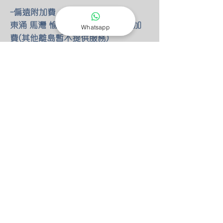
-偏遠附加費
東涌 馬灣 愉景灣 額外HKD100 附加
Whatsapp
費(其他離島暫不提供服務)
-燈具改位
如有改動燈具位置 額外HKD30/尺 只
限明線
-零件保養
所有燈具均有半年零件保養
保養期後 只需HKD150 我們也能安排
專人檢查維修(零件另計)
-特別折扣
我們的燈具 可以先安裝後付款 會先
收取定金HKD100 作為預約費用
如果選擇預先付款 均有9折優惠