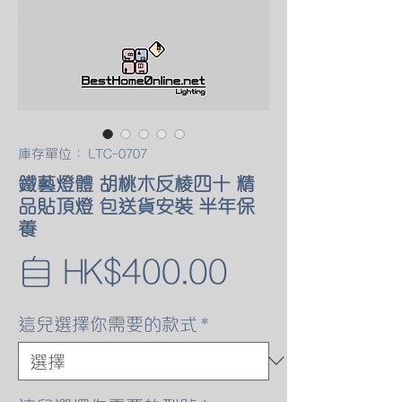
庫存單位： LTC-0707
鐵藝燈體 胡桃木反棱四十 精
品貼頂燈 包送貨安裝 半年保
養
促
自
HK$400.00
銷
這兒選擇你需要的款式
*
價
格