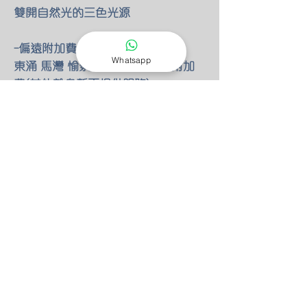
雙開自然光的三色光源
-偏遠附加費
Whatsapp
東涌 馬灣 愉景灣 額外HKD100 附加
費(其他離島暫不提供服務)
-燈具改位
如有改動燈具位置 額外HKD30/尺 只
限明線
-零件保養
所有燈具均有半年零件保養
保養期後 我們也能以優惠價錢安排專
人檢查維修(零件另計)
-特別折扣
我們的燈具 可以先安裝後付款 會先