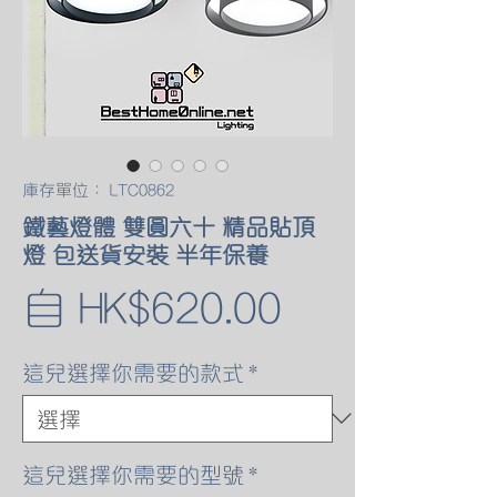
庫存單位： LTC0862
鐵藝燈體 雙圓六十 精品貼頂
燈 包送貨安裝 半年保養
促
自
HK$620.00
銷
這兒選擇你需要的款式
*
價
格
這兒選擇你需要的型號
*