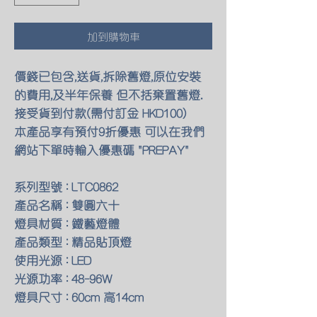
加到購物車
價錢已包含,送貨,拆除舊燈,原位安裝
的費用,及半年保養 但不括棄置舊燈.
接受貨到付款(需付訂金 HKD100)
本產品享有預付9折優惠 可以在我們
網站下單時輸入優惠碼 "PREPAY"
系列型號 : LTC0862
產品名稱 : 雙圓六十
燈具材質 : 鐵藝燈體
產品類型 : 精品貼頂燈
使用光源 : LED
光源功率 : 48-96W
燈具尺寸 : 60cm 高14cm