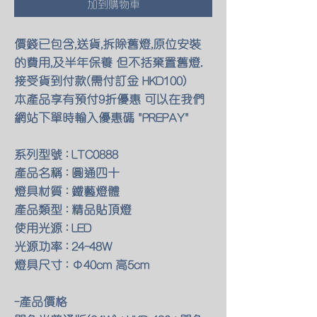
加到購物車
價錢已包含,送貨,拆除舊燈,原位安裝
的費用,及半年保養 但不括棄置舊燈.
接受貨到付款(需付訂金 HKD100)
本產品享有預付9折優惠 可以在我們
網站下單時輸入優惠碼 "PREPAY"
系列型號 : LTC0888
產品名稱 : 圓通四十
燈具材質 : 鐵藝燈體
產品類型 : 精品貼頂燈
使用光源 : LED
光源功率 : 24-48W
燈具尺寸 : Φ40cm 高5cm
-產品價格