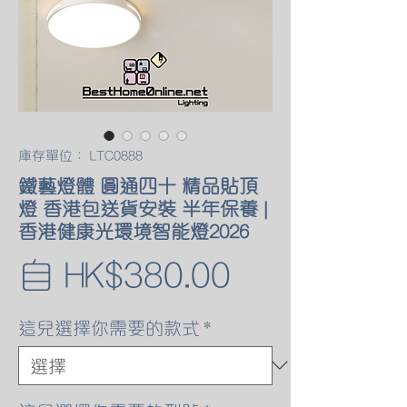
庫存單位： LTC0888
鐵藝燈體 圓通四十 精品貼頂
燈 香港包送貨安裝 半年保養 |
香港健康光環境智能燈2026
促
自
HK$380.00
銷
這兒選擇你需要的款式
*
價
格