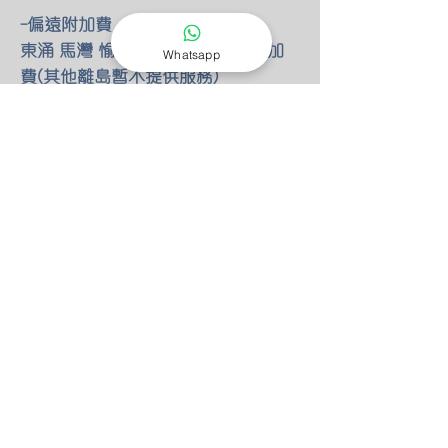
-偏遠附加費
東涌 馬灣 愉景灣 額外HKD100 附加
Whatsapp
費(其他離島暫不提供服務)
-燈具改位
如有改動燈具位置 額外HKD30/尺 只
限明線
-零件保養
所有燈具均有半年零件保養
保養期後 我們也能以優惠價錢安排專
人檢查維修(零件另計)
-特別折扣
我們的燈具 可以先安裝後付款 會先
收取定金HKD100 作為預約費用
如果選擇預先付款 均有9折優惠