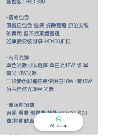
遙控版 : HKD 630
-價格包含
價錢已包含 送貨 拆除舊燈 原位安裝
的費用 但不括棄置舊燈
如無需安裝可享HKD100折扣
-內附光源
單色光款可以選擇 單白光18W 或 單
黃光18W光源
三段變色和遙控款使用白18W +黃18W
合共自然光36W 光源
-偏遠附加費
東涌 馬灣 愉景灣 額外HKD100 附加
費(其他離島暫不提供服務)
Whatsapp
-燈具改位