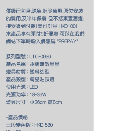
價錢已包含,送貨,拆除舊燈,原位安裝
的費用,及半年保養 但不括棄置舊燈.
接受貨到付款(需付訂金 HKD100)
本產品享有預付9折優惠 可以在我們
網站下單時輸入優惠碼 "PREPAY"
系列型號 : LTC-0936
產品名稱 : 胡桃無敵星星
燈具材質 : 塑料造型
產品類型 : 精品貼頂燈
使用光源 : LED
光源功率 : 18-36W
燈具尺寸 : Φ26cm 高8cm
-產品價格
三段變色版 : HKD 580