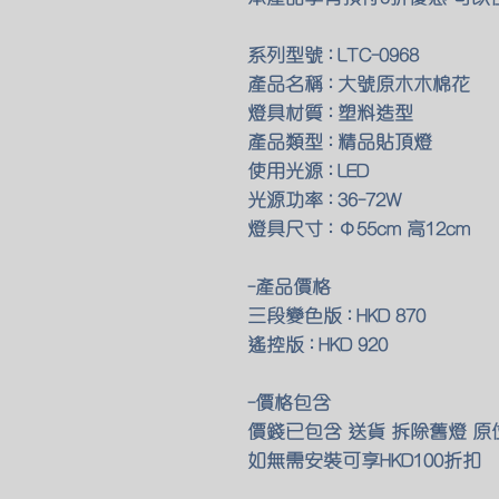
系列型號 : LTC-0968
產品名稱 : 大號原木木棉花
燈具材質 : 塑料造型
產品類型 : 精品貼頂燈
使用光源 : LED
光源功率 : 36-72W
燈具尺寸 : Φ55cm 高12cm
-產品價格
三段變色版 : HKD 870
遙控版 : HKD 920
-價格包含
價錢已包含 送貨 拆除舊燈 
如無需安裝可享HKD100折扣