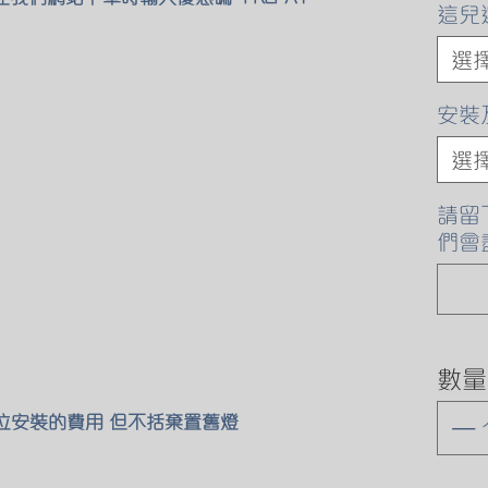
這兒
選
安裝
選
請留
們會
數量
原位安裝的費用 但不括棄置舊燈