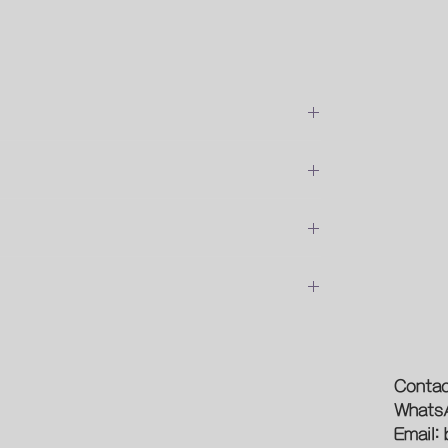
位安裝的費用
預約時間
論
新型象
Contac
Whats
光源
Email:
作