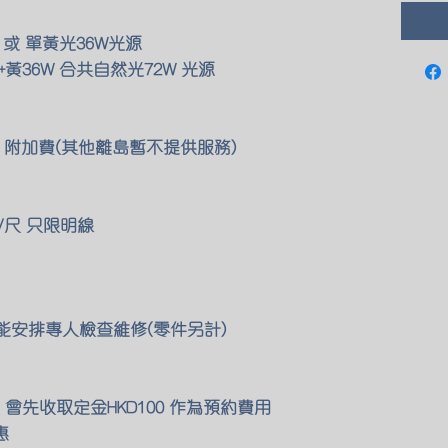
 或 單黃光36W光源
黃36W 合共自然光72W 光源
00 附加費(其他離島暫不提供服務)
/尺 只限明線
們也能安排專人檢查維修(零件另計)
會先收取定金HKD100 作為預約費用
惠