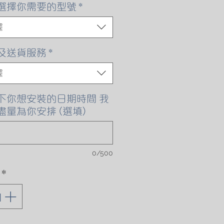
格
選擇你需要的型號
*
擇
及送貨服務
*
擇
下你想安裝的日期時間 我
盡量為你安排 (選填)
0/500
*