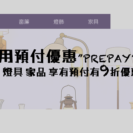
窗簾
燈飾
家具