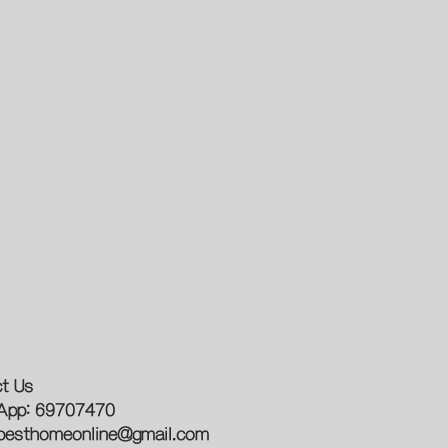
t Us
App: 69707470
besthomeonline@gmail.com