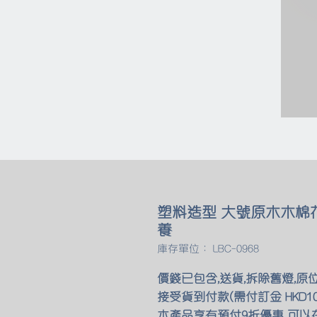
塑料造型 大號原木木棉
養
庫存單位： LBC-0968
價錢已包含,送貨,拆除舊燈,原
接受貨到付款(需付訂金 HKD10
本產品享有預付9折優惠 可以在