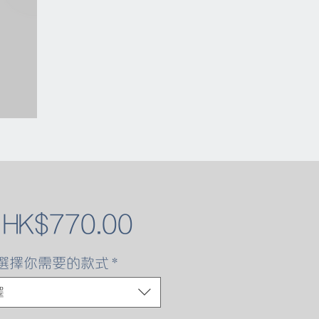
促
自
HK$770.00
銷
選擇你需要的款式
*
價
擇