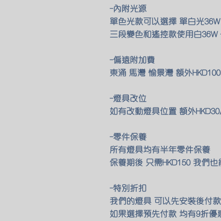
-內附光源
單色光款可以選擇 單白光36W
三段變色和遙控款使用白36W +
-偏遠附加費
東涌 馬灣 愉景灣 額外HKD1
-燈具改位
如有改動燈具位置 額外HKD30
-零件保養
所有燈具均有半年零件保養
保養期後 只需HKD150 我
-特別折扣
我們的燈具 可以先安裝後付款 
如果選擇預先付款 均有9折優