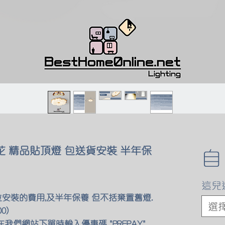
花 精品貼頂燈 包送貨安裝 半年保
這兒
位安裝的費用,及半年保養 但不括棄置舊燈.
選
0)
我們網站下單時輸入優惠碼 "PREPAY"