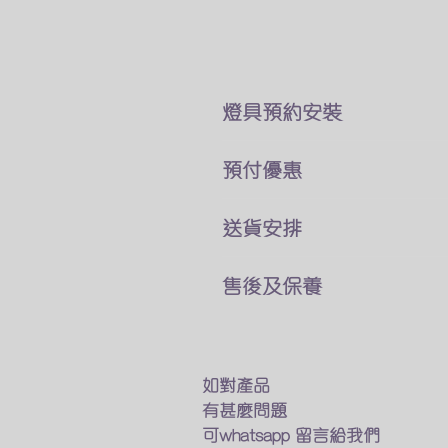
​燈具預約安裝
本公司所售賣的燈具
預付優惠
價錢巳經包了折除舊燈 及原
你可以直接跟我們客戶服務員
我們燈具可以選擇貨到付款
送貨安排
費用可於安裝後付現
及預先付款兩種付款方式
燈具一站式送貨及安裝
如有其他疑問及特別安裝需求
售後及保養
預先付款可享有9折優惠
專人送貨上門 馬上進行安裝
​觀迎找我們的客戶服務業員討
我們接受以下的方法付款
只要十多分鐘 幫你家換一個
我們的燈具均享有半年保養
銀行匯款
​如燈具出現什麽問題
轉數快
如不需要安裝服務
我們會有專人上門維修及更換
如對產品
Payme
我們的專業人員也會送貨上門
有甚麼問題
Wechat Pay
在閣下面前試用燈具
保養期後如果需要維修及更換
可whatsapp 留言給我們
​支付寶(香港)
確保送到你手的貨品能完美運