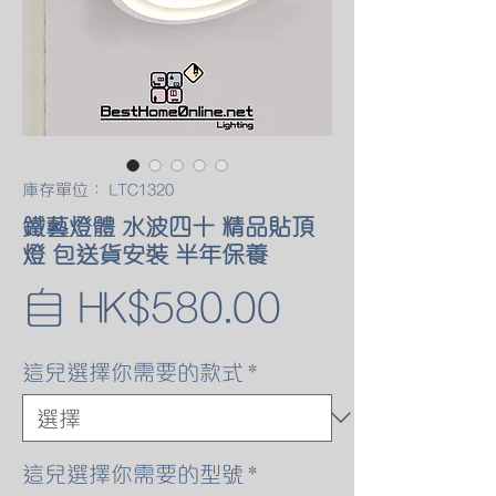
庫存單位： LTC1320
鐵藝燈體 水波四十 精品貼頂
燈 包送貨安裝 半年保養
促
自
HK$580.00
銷
這兒選擇你需要的款式
*
價
格
這兒選擇你需要的型號
*