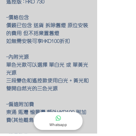
遙控版 : HKD 730
-價格包含
價錢已包含 送貨 拆除舊燈 原位安裝
的費用 但不括棄置舊燈
如無需安裝可享HKD100折扣
-內附光源
單色光款可以選擇 單白光 或 單黃光
光源
三段變色和遙控款使用白光 + 黃光和
雙開自然光的三色光源
-偏遠附加費
東涌 馬灣 愉景灣 額外HKD100 附加
費(其他離島暫不提供服務)
Whatsapp
-燈具改位