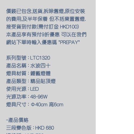
價錢已包含,送貨,拆除舊燈,原位安裝
的費用,及半年保養 但不括棄置舊燈.
接受貨到付款(需付訂金 HKD100)
本產品享有預付9折優惠 可以在我們
網站下單時輸入優惠碼 "PREPAY"
系列型號 : LTC1320
產品名稱 : 水波四十
燈具材質 : 鐵藝燈體
產品類型 : 精品貼頂燈
使用光源 : LED
光源功率 : 48-96W
燈具尺寸 : Φ40cm 高6cm
-產品價格
三段變色版 : HKD 680