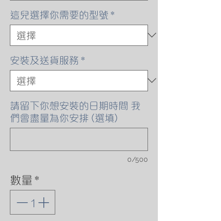
格
這兒選擇你需要的型號
*
安裝及送貨服務
*
請留下你想安裝的日期時間 我
們會盡量為你安排 (選填)
0/500
數量
*