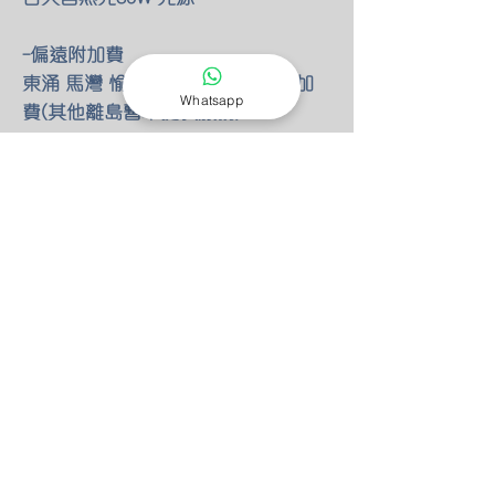
-偏遠附加費
東涌 馬灣 愉景灣 額外HKD100 附加
Whatsapp
費(其他離島暫不提供服務)
-燈具改位
如有改動燈具位置 額外HKD30/尺 只
限明線
-零件保養
所有燈具均有半年零件保養
保養期後 我們也能以優惠價錢安排專
人檢查維修(零件另計)
-特別折扣
我們的燈具 可以先安裝後付款 會先
收取定金HKD100 作為預約費用