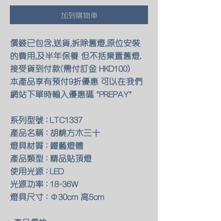
加到購物車
價錢已包含,送貨,拆除舊燈,原位安裝
的費用,及半年保養 但不括棄置舊燈.
接受貨到付款(需付訂金 HKD100)
本產品享有預付9折優惠 可以在我們
網站下單時輸入優惠碼 "PREPAY"
系列型號 : LTC1337
產品名稱 : 胡桃方木三十
燈具材質 : 鐵藝燈體
產品類型 : 精品貼頂燈
使用光源 : LED
光源功率 : 18-36W
燈具尺寸 : Φ30cm 高5cm