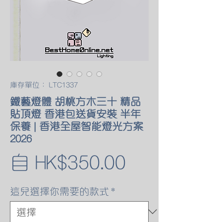
庫存單位： LTC1337
鐵藝燈體 胡桃方木三十 精品
貼頂燈 香港包送貨安裝 半年
保養 | 香港全屋智能燈光方案
2026
促
自
HK$350.00
銷
這兒選擇你需要的款式
*
價