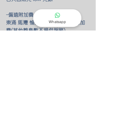
-偏遠附加費
東涌 馬灣 愉景灣 額外HKD100 附加
Whatsapp
費(其他離島暫不提供服務)
-燈具改位
如有改動燈具位置 額外HKD30/尺 只
限明線
-零件保養
所有燈具均有半年零件保養
保養期後 我們也能以優惠價錢安排專
人檢查維修(零件另計)
-特別折扣
我們的燈具 可以先安裝後付款 會先
收取定金HKD100 作為預約費用