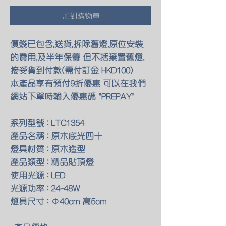
加到購物車
價錢已包含,送貨,拆除舊燈,原位安裝
的費用,及半年保養 但不括棄置舊燈.
接受貨到付款(需付訂金 HKD100)
本產品享有預付9折優惠 可以在我們
網站下單時輸入優惠碼 "PREPAY"
系列型號 : LTC1354
產品名稱 : 原木底光四十
燈具材質 : 原木造型
產品類型 : 精品貼頂燈
使用光源 : LED
光源功率 : 24-48W
燈具尺寸 : Φ40cm 高5cm