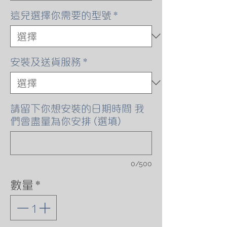
格
這兒選擇你需要的型號
*
安裝及送貨服務
*
請留下你想安裝的日期時間 我
們會盡量為你安排 (選填)
0/500
數量
*