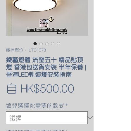
庫存單位： LTC1378
鐵藝燈體 流瑩五十 精品貼頂
燈 香港包送貨安裝 半年保養 |
香港LED軌道燈安裝指南
促
自
HK$500.00
銷
這兒選擇你需要的款式
*
價
格