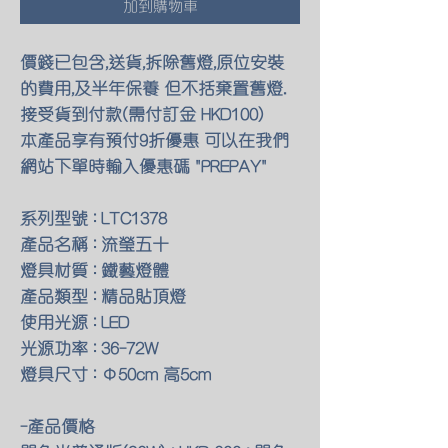
加到購物車
價錢已包含,送貨,拆除舊燈,原位安裝
的費用,及半年保養 但不括棄置舊燈.
接受貨到付款(需付訂金 HKD100)
本產品享有預付9折優惠 可以在我們
網站下單時輸入優惠碼 "PREPAY"
系列型號 : LTC1378
產品名稱 : 流瑩五十
燈具材質 : 鐵藝燈體
產品類型 : 精品貼頂燈
使用光源 : LED
光源功率 : 36-72W
燈具尺寸 : Φ50cm 高5cm
-產品價格