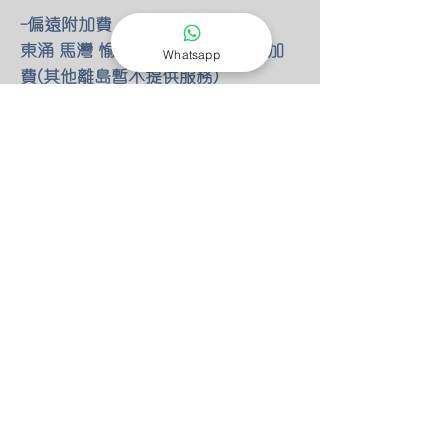
-偏遠附加費
東涌 馬灣 愉景灣 額外HKD100 附加
Whatsapp
費(其他離島暫不提供服務)
-燈具改位
如有改動燈具位置 額外HKD30/尺 只
限明線
-零件保養
所有燈具均有半年零件保養
保養期後 我們也能以優惠價錢安排專
人檢查維修(零件另計)
-特別折扣
我們的燈具 可以先安裝後付款 會先
收取定金HKD100 作為預約費用
如果選擇預先付款 均有9折優惠