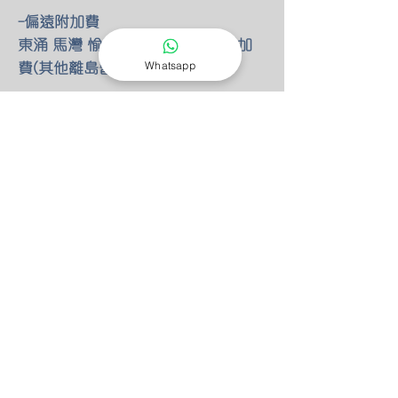
-偏遠附加費
東涌 馬灣 愉景灣 額外HKD100 附加
費(其他離島暫不提供服務)
Whatsapp
-燈具改位
如有改動燈具位置 額外HKD30/尺 只
限明線
-零件保養
所有燈具均有半年零件保養
保養期後 我們也能以優惠價錢安排專
人檢查維修(零件另計)
-特別折扣
我們的燈具 可以先安裝後付款 會先
收取定金HKD100 作為預約費用
如果選擇預先付款 均有9折優惠