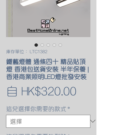
庫存單位： LTC1382
鐵藝燈體 通條四十 精品貼頂
燈 香港包送貨安裝 半年保養 |
香港商業照明LED燈批發安裝
促
自
HK$320.00
銷
這兒選擇你需要的款式
*
價
格