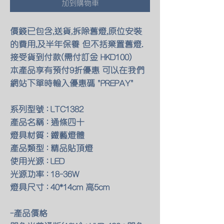
加到購物車
價錢已包含,送貨,拆除舊燈,原位安裝
的費用,及半年保養 但不括棄置舊燈.
接受貨到付款(需付訂金 HKD100)
本產品享有預付9折優惠 可以在我們
網站下單時輸入優惠碼 "PREPAY"
系列型號 : LTC1382
產品名稱 : 通條四十
燈具材質 : 鐵藝燈體
產品類型 : 精品貼頂燈
使用光源 : LED
光源功率 : 18-36W
燈具尺寸 : 40*14cm 高5cm
-產品價格