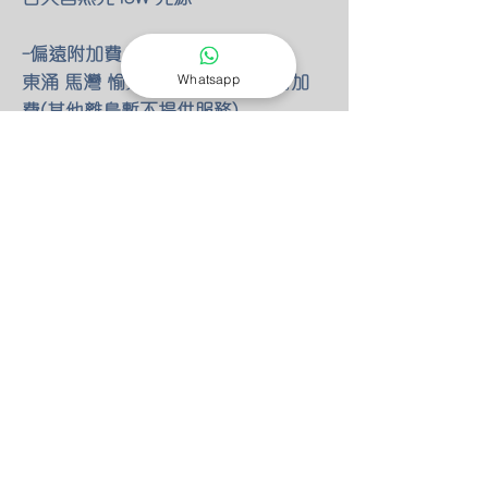
-偏遠附加費
東涌 馬灣 愉景灣 額外HKD100 附加
Whatsapp
費(其他離島暫不提供服務)
-燈具改位
如有改動燈具位置 額外HKD30/尺 只
限明線
-零件保養
所有燈具均有半年零件保養
保養期後 我們也能以優惠價錢安排專
人檢查維修(零件另計)
-特別折扣
我們的燈具 可以先安裝後付款 會先
收取定金HKD100 作為預約費用