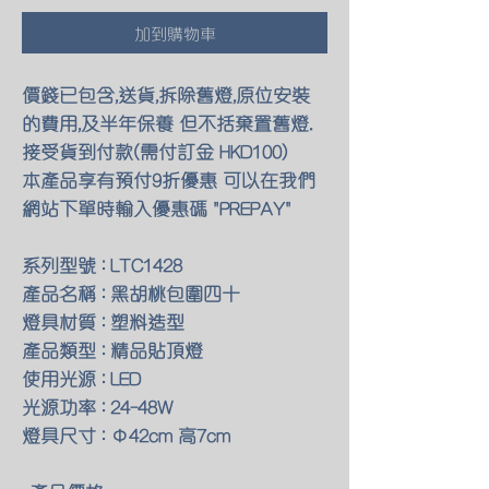
加到購物車
價錢已包含,送貨,拆除舊燈,原位安裝
的費用,及半年保養 但不括棄置舊燈.
接受貨到付款(需付訂金 HKD100)
本產品享有預付9折優惠 可以在我們
網站下單時輸入優惠碼 "PREPAY"
系列型號 : LTC1428
產品名稱 : 黑胡桃包圍四十
燈具材質 : 塑料造型
產品類型 : 精品貼頂燈
使用光源 : LED
光源功率 : 24-48W
燈具尺寸 : Φ42cm 高7cm