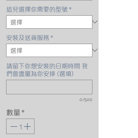
格
這兒選擇你需要的型號
*
安裝及送貨服務
*
請留下你想安裝的日期時間 我
們會盡量為你安排 (選填)
0/500
數量
*