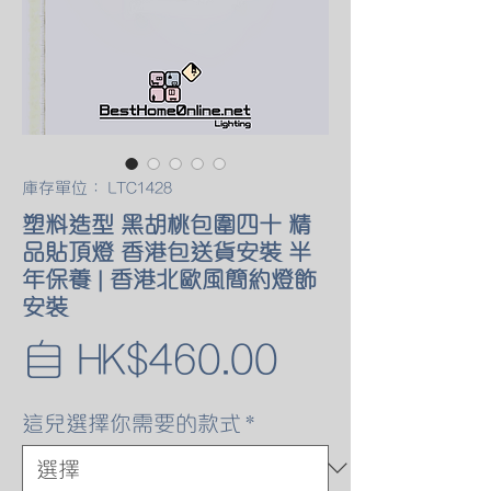
庫存單位： LTC1428
塑料造型 黑胡桃包圍四十 精
品貼頂燈 香港包送貨安裝 半
年保養 | 香港北歐風簡約燈飾
安裝
促
自
HK$460.00
銷
這兒選擇你需要的款式
*
價